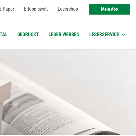
E-Paper
Erlebniswelt
Lesershop
Mein Abo
ITAL
GEDRUCKT
LESER WERBEN
LESERSERVICE