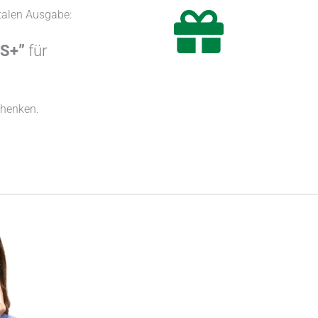
talen Ausgabe:
iS+”
für
chenken.