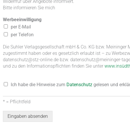
Widerrruf über Angebote informiert.
Bitte informieren Sie mich
Werbeeinwilligung
per E-Mail
per Telefon
Die Suhler Verlagsgesellschaft mbH & Co. KG bzw. Meininger M
zugestimmt haben oder es gesetzlich erlaubt ist – zu Werbezw
datenschutz@stz-online.de bzw. datenschutz@meininger-tagebl
und zu den Informationspflichten finden Sie unter
www.insüdth
D
Ich habe die Hinweise zum
Datenschutz
gelesen und erklä
a
t
e
* = Pflichtfeld
n
s
Eingaben absenden
c
h
Alternative: