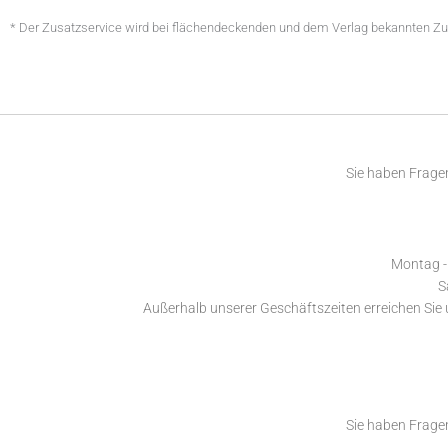
u
t
* Der Zusatzservice wird bei flächendeckenden und dem Verlag bekannten Zus
z
*
Sie haben Fragen
Montag - 
S
Außerhalb unserer Geschäftszeiten erreichen Sie
Sie haben Fragen