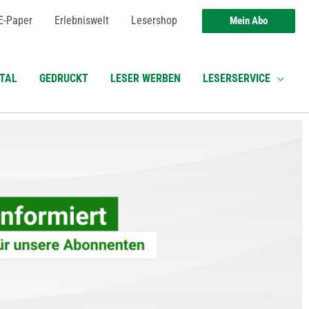
E-Paper
Erlebniswelt
Lesershop
Mein Abo
ITAL
GEDRUCKT
LESER WERBEN
LESERSERVICE