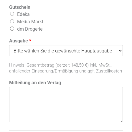
t
e
Gutschein
l
Edeka
l
Media Markt
e
dm Drogerie
3
M
Ausgabe
*
o
n
a
t
Hinweis: Gesamtbetrag (derzeit 148,50 €) inkl. MwSt.,
e
anfallender Einsparung/Ermäßigung und ggf. Zustellkosten
-
g
Mitteilung an den Verlag
u
t
s
c
h
e
i
n