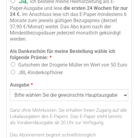
Ja,
ich bestelle meine Heimatzeitung als E-
n
Paper-Ausgabe und lese
die ersten 24 Wochen für nur
g
24 €.
Im Anschluss lese ich das E-Paper mindestens 6
e
Monate zum jeweils gültigen Bezugspreis (derzeit
b
37,90 €/Monat) weiter. Das Abo kann nach der
o
Mindestbezugsdauer jederzeit monatlich gekündigt
t
werden.
*
Als Dankeschön für meine Bestellung wähle ich
folgende Prämie:
*
Gutschein der Drogerie Müller im Wert von 50 Euro
JBL-Kinderkopfhörer
Ausgabe
*
Ganz ohne Mehrkosten: Sie erhalten freien Zugang auf alle
Lokalausgaben des E-Papers. Das E-Paper steht bereits
als Vorabendausgabe ab 20 Uhr zur Verfügung.
Das Abonnement beginnt schnellstmöglich